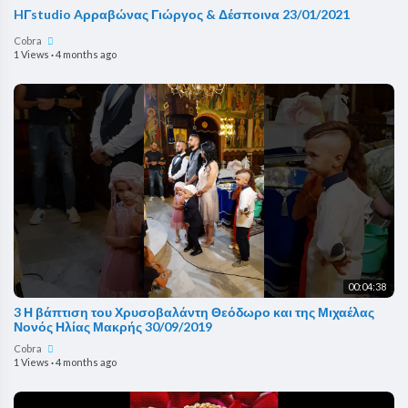
HΓstudio Aρραβώνας Γιώργος & Δέσποινα 23/01/2021
Cobra
1 Views
·
4 months ago
00:04:38
3 Η βάπτιση του Χρυσοβαλάντη Θεόδωρο και της Μιχαέλας
Νονός Ηλίας Μακρής 30/09/2019
Cobra
1 Views
·
4 months ago