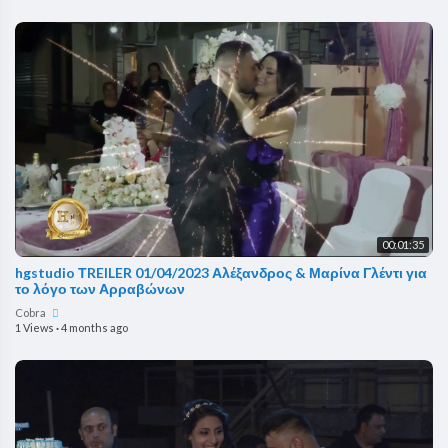
00:01:35
hgstudio ΤREILER 01/04/2023 Αλέξανδρος & Μαρίνα Γλέντι για
το λόγο των Αρραβώνων
Cobra
1 Views
·
4 months ago