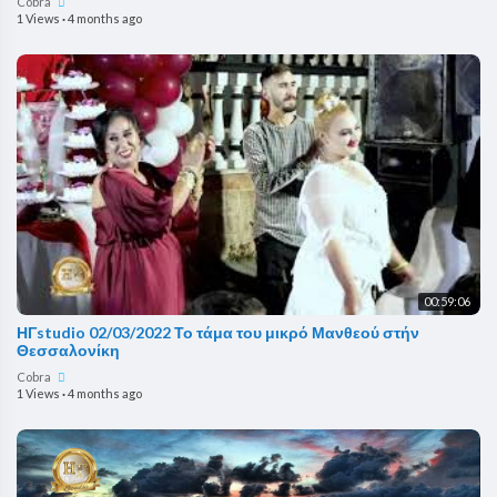
Cobra
1 Views
·
4 months ago
00:59:06
ΗΓstudio 02/03/2022 Το τάμα του μικρό Μανθεού στήν
Θεσσαλονίκη
Cobra
1 Views
·
4 months ago