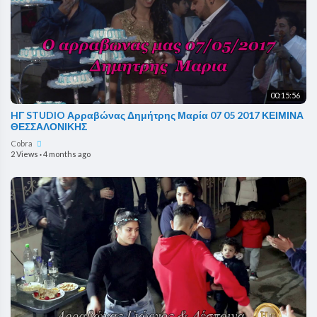
00:15:56
HΓ STUDIO Αρραβώνας Δημήτρης Μαρία 07 05 2017 ΚΕΙΜΙΝΑ
ΘΕΣΣΑΛΟΝΙΚΗΣ
Cobra
2 Views
·
4 months ago