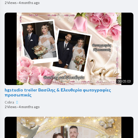
2 Views
·
4 months ago
00:05:03
hgstudio treiler Bασίλης & Ελευθερία φωτογραφίες
προσωπικές
Cobra
2 Views
·
4 months ago