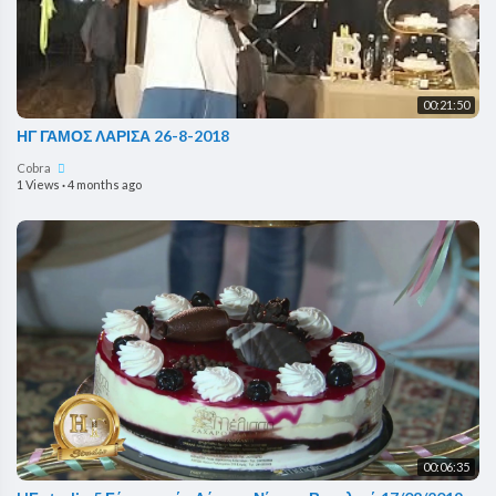
00:21:50
ΗΓ ΓΑΜΟΣ ΛΑΡΙΣΑ 26-8-2018
Cobra
1 Views
·
4 months ago
00:06:35