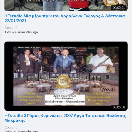
00:05:21
ΗΓstudio Μία μέρα πρίν τον Aρραβώνα Γιώργος & Δέσποινα
22/01/2021
Cobra
1 Views
·
4 months ago
00:05:58
HΓstudio 3 Γάμος Κυμινιώτες 2007 Αργό Τσιφτετέλι Βαλάντης
Μακράκης
Cobra
0 Views
·
4 months ago