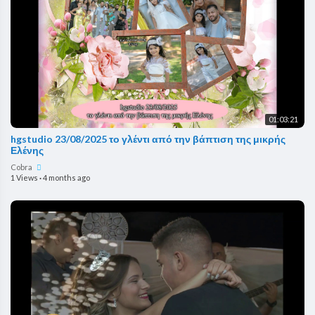
01:03:21
hgstudio 23/08/2025 το γλέντι από την βάπτιση της μικρής
Ελένης
Cobra
1 Views
·
4 months ago