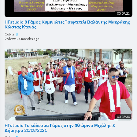
00:07:21
ΗΓstudio 8 Γάμος ΚυμινιώτεςTσιφτετέλι Βαλάντης Μακράκης
Κώστας Κτενάς
Cobra
2 Views
·
4 months ago
00:28:30
ΗΓstudio Το κάλεσμα Γάμος στην Φλώρινα Μιχάλης &
Δήμητρα 20/08/2021