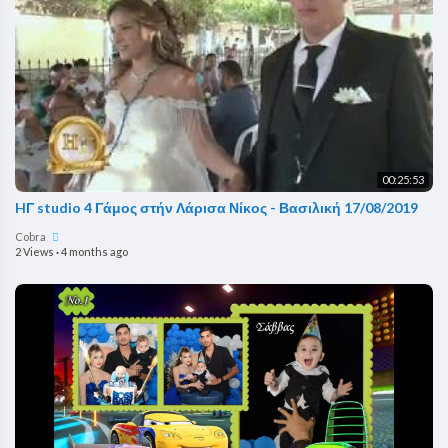
00:25:53
HΓ studio 4 Γάμος στήν Λάρισα Νίκος - Βασιλική 17/08/2019
Cobra
2 Views
·
4 months ago