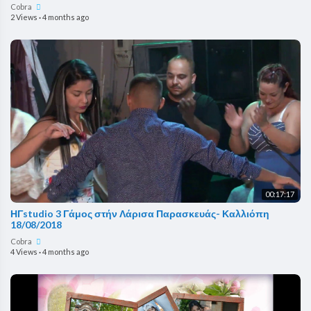
Cobra
2 Views
·
4 months ago
00:17:17
ΗΓstudio 3 Γάμος στήν Λάρισα Παρασκευάς- Καλλιόπη
18/08/2018
Cobra
4 Views
·
4 months ago