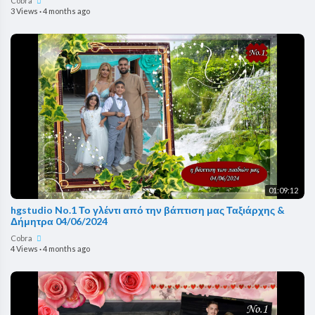
Cobra
3 Views
·
4 months ago
01:09:12
hgstudio No.1 Το γλέντι από την βάπτιση μας Ταξιάρχης &
Δήμητρα 04/06/2024
Cobra
4 Views
·
4 months ago