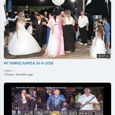
00:27:26
ΗΓ ΓΑΜΟΣ ΛΑΡΙΣΑ 26-8-2018
Cobra
1 Views
·
4 months ago