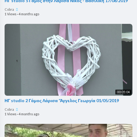
HΓ studio 5 Γάμος στήν Λάρισα Νίκος - Βασιλική 17/08/2019
Cobra
1 Views
·
4 months ago
00:05:04
ΗΓ studio 2 Γάμος Λάρισα 'Άγγελος Γεωργία 01/05/2019
Cobra
1 Views
·
4 months ago