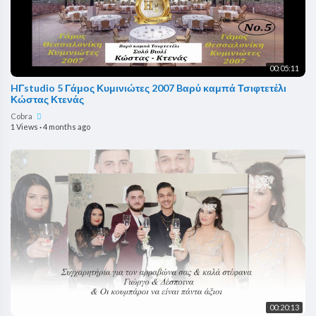
00:05:11
HΓstudio 5 Γάμος Κυμινιώτες 2007 Bαρύ καμπά Τσιφτετέλι
Κώστας Κτενάς
Cobra
1 Views
·
4 months ago
00:20:13