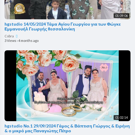
01:09:06
hgstudio 14/05/2024 Τάμα Αγίου Γεωργίου για των Φώγκε
Εμμανουήλ Γεωργής θεσσαλονίκη
Cobra
3 Views
·
4 months ago
01:02:14
hgstudio Νο.1 29/09/2024 Γάμος & Βάπτιση Γιώργος & Ειρήνη
& ο μικρό μας Παναγιώτης Πέτρο