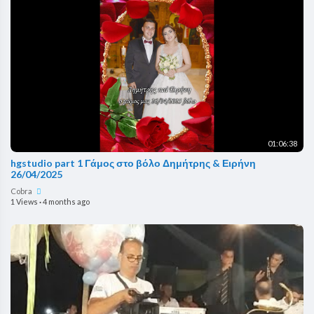
01:06:38
hgstudio part 1 Γάμος στο βόλο Δημήτρης & Ειρήνη
26/04/2025
Cobra
1 Views
·
4 months ago