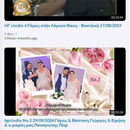
00:23:44
HΓ studio 6 Γάμος στήν Λάρισα Νίκος - Βασιλική 17/08/2019
Cobra
3 Views
·
4 months ago
00:59:04
hgstudio No.2 29/09/2024 Γάμος & Βάπτιση Γιώργος & Ειρήνη
& ο μικρός μας Παναγιώτης Πέτρ