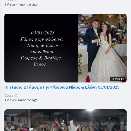
2 Views
·
4 months ago
00:58:19
ΗΓstudio 2 Γάμος στην Φλώρινα Νίκος & Ελένη 05/01/2023
Cobra
1 Views
·
4 months ago