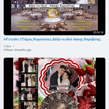
00:04:54
HΓstudio 2 Γάμος Κυμινιώτες Δόξα τω θεό Λάκης Χαριζάνης
Cobra
0 Views
·
4 months ago