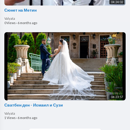
04:24:02
Сюнет на Метин
Valyata
0 Views
·
6 months ago
06:23:57
Сватбен ден - Исмаил и Сузи
Valyata
1 Views
·
6 months ago