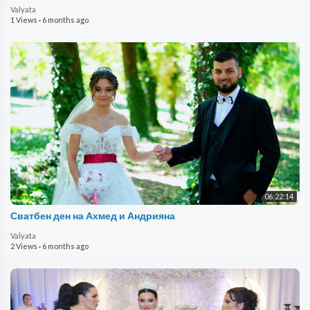
Valyata
1 Views
·
6 months ago
06:22:14
Сватбен ден на Ахмед и Андрияна
Valyata
2 Views
·
6 months ago