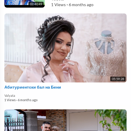
03:40:49
1 Views
·
6 months ago
05:59:28
Абитуриентски бал на Бени
Valyata
1 Views
·
6 months ago