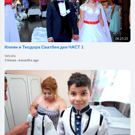
04:25:23
Илиян и Теодора Сватбен ден ЧАСТ 1
Valyata
5 Views
·
6 months ago