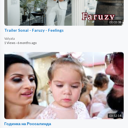
00:03:08
Trailer Sonai - Faruzy - Feelings
Valyata
1 Views
·
6 months ago
03:52:14
Годинка на Россалинда