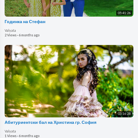
05:41:26
Годинка на Стефан
Valyata
2 Views
·
6 months ago
03:16:28
Абитуриентски бал на Христина гр. София
Valyata
1 Views
·
6 months ago