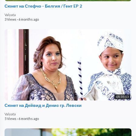
Сюнет на Стефчо - Белгия / Гент EP 2
Valyata
3 Views
·
6 months ago
05:35:13
Сюнет на Дейвид и Денис гр. Левски
Valyata
5 Views
·
6 months ago