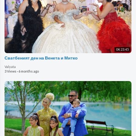
04:23:45
Сватбеният ден на Венета и Митко
Valyata
3 Views
·
6 months ago