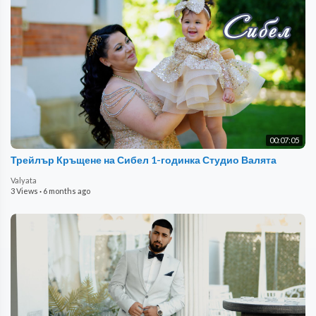
00:07:05
Трейлър Кръщене на Сибел 1-годинка Студио Валята
Valyata
3 Views
·
6 months ago