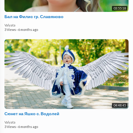
03:55:18
Бал на Филис гр. Славяново
Valyata
3 Views
·
6 months ago
04:48:45
Сюнет на Яшко с. Водолей
Valyata
3 Views
·
6 months ago