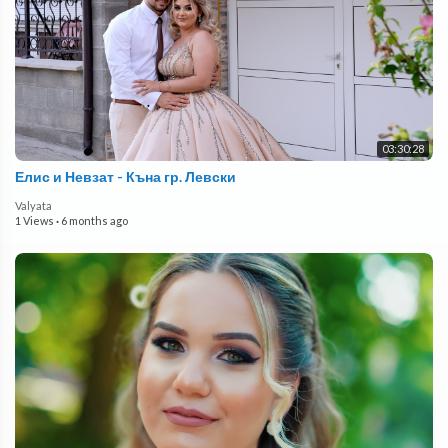
03:30:28
Елис и Невзат - Къна гр. Левски
Valyata
1 Views
·
6 months ago