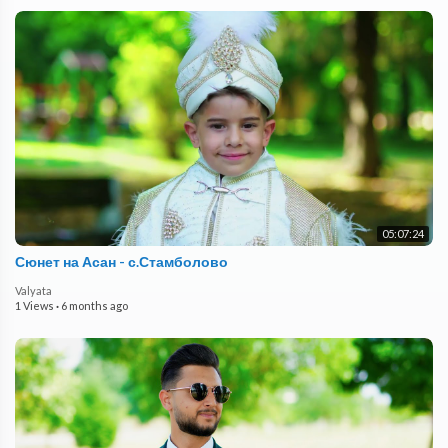
05:07:24
Сюнет на Асан - с.Стамболово
Valyata
1 Views
·
6 months ago