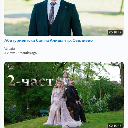
05:18:49
Абитуриентски бал на Алишан гр. Севлиево
Valyata
3 Views
·
6 months ago
02:10:46