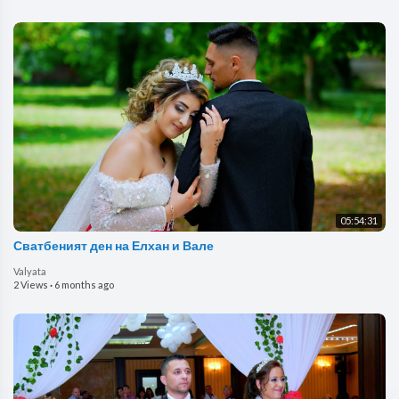
05:54:31
Сватбеният ден на Елхан и Вале
Valyata
2 Views
·
6 months ago