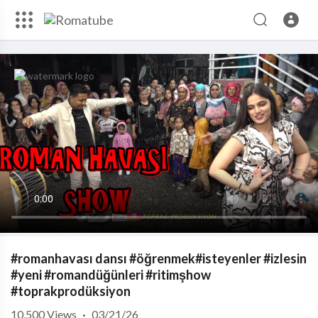
#romanhavası dansı #öğrenmek#isteyenler #izlesin
#yeni #romandüğünleri #ritimşhow
#toprakprodüksiyon
10,500
Views
·
03/21/26