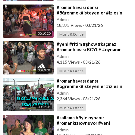
⁣#romanhavası dansı
#öğrenmek#isteyenler #izlesin
#yeni #romandüğünleri #ritimşhow
Admin
#toprakprodüksiyon
18,375 Views
·
03/21/26
00:10:20
Music & Dance
⁣#yeni #ritim #şhow #kaçmaz
#romanhavası BÖYLE #oynanır
#romandüğünleri #2022
Admin
#toprakprodüksiyon
4,115 Views
·
03/21/26
00:09:04
Music & Dance
⁣#romanhavası dansı
#öğrenmek#isteyenler #izlesin
#yeni #romandüğünleri #ritimşhow
Admin
#toprakprodüksiyon
2,364 Views
·
03/21/26
00:12:06
Music & Dance
⁣#sallama böyle oynanır
#romankızıoynuyor #yeni
#romandüğünleri2022 #ritimyarışı
Admin
#toprakprodüksiyon