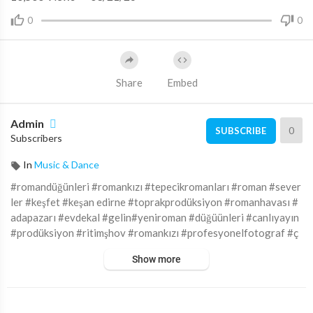
0
0
Share
Embed
Admin
0
SUBSCRIBE
Subscribers
In
Music & Dance
#romandüğünleri #romankızı #tepecikromanları #roman #sever
ler #keşfet #keşan edirne #toprakprodüksiyon #romanhavası #
adapazarı #evdekal #gelin#yeniroman #düğüünleri #canlıyayın
#prodüksiyon #ritimşhov #romankızı #profesyonelfotograf #ç
ekimleri #videoclip #dans #organizasyon #evlilik #canli #mutlul
Show more
ukzamanı #aşk #konsept #kınaorganizasyon #toprak prodüksiy
on# video #videoart #roman# havası# sevenler#roman havası
#roman havası oyunu#eğlence#bizim mahalle#roman kızı#serk
an #toprak #prodüksiyon #2020#türk roman dance #müzikli #vi