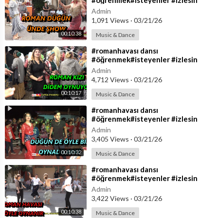
#öğrenmek#isteyenler #izlesin
#yeni #romandüğünleri #ritimşhow
Admin
#toprakprodüksiyon
1,091 Views
·
03/21/26
00:10:38
Music & Dance
⁣#romanhavası dansı
#öğrenmek#isteyenler #izlesin
#yeni #romandüğünleri #ritimşhow
Admin
#toprakprodüksiyon
4,712 Views
·
03/21/26
00:10:17
Music & Dance
⁣#romanhavası dansı
#öğrenmek#isteyenler #izlesin
#yeni #romandüğünleri #ritimşhow
Admin
#toprakprodüksiyon
3,405 Views
·
03/21/26
00:10:32
Music & Dance
⁣#romanhavası dansı
#öğrenmek#isteyenler #izlesin
#yeni #romandüğünleri #ritimşhow
Admin
#toprakprodüksiyon
3,422 Views
·
03/21/26
00:10:38
Music & Dance