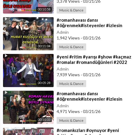
3,378 Views
·
03/21/26
00:10:58
Music & Dance
⁣#romanhavası dansı
#öğrenmek#isteyenler #izlesin
#yeni #romandüğünleri #ritimşhow
Admin
#toprakprodüksiyon
1,942 Views
·
03/21/26
00:11:04
Music & Dance
⁣#yeni #ritim #yarışı #şhow #kaçmaz
#romalar #romandüğünleri #2022
#toprakprodüksiyon
Admin
#romanseverler
7,939 Views
·
03/21/26
00:05:28
Music & Dance
⁣#romanhavası dansı
#öğrenmek#isteyenler #izlesin
#yeni #romandüğünleri #ritimşhow
Admin
#toprakprodüksiyon
4,971 Views
·
03/21/26
00:10:33
Music & Dance
⁣#romankızları #oynuyor #yeni