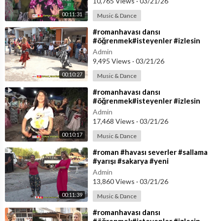
10,765 Views
·
03/21/26
00:11:31
Music & Dance
⁣#romanhavası dansı
#öğrenmek#isteyenler #izlesin
#yeni #romandüğünleri #ritimşhow
Admin
#toprakprodüksiyon
9,495 Views
·
03/21/26
00:10:27
Music & Dance
⁣#romanhavası dansı
#öğrenmek#isteyenler #izlesin
#yeni #romandüğünleri #ritimşhow
Admin
#toprakprodüksiyon
17,468 Views
·
03/21/26
00:10:17
Music & Dance
⁣#roman #havası severler #sallama
#yarışı #sakarya #yeni
#romandüğünleri toprak
Admin
prodüksiyon
13,860 Views
·
03/21/26
00:11:39
Music & Dance
⁣#romanhavası dansı