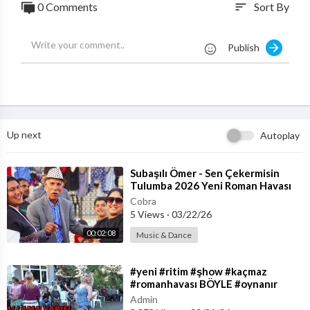
0 Comments
Sort By
sort
deo #eglenceli #videolar burada #yeni #romanstarları
#kalite nin #adresi #toprak #prodüksiyon
Publish
Up next
Autoplay
⁣Subaşılı Ömer - Sen Çekermisin
Tulumba 2026 Yeni Roman Havası
Cobra
5 Views
·
03/22/26
00:02:08
Music & Dance
⁣#yeni #ritim #şhow #kaçmaz
#romanhavası BÖYLE #oynanır
#romandüğünleri #2022
Admin
#toprakprodüksiyon