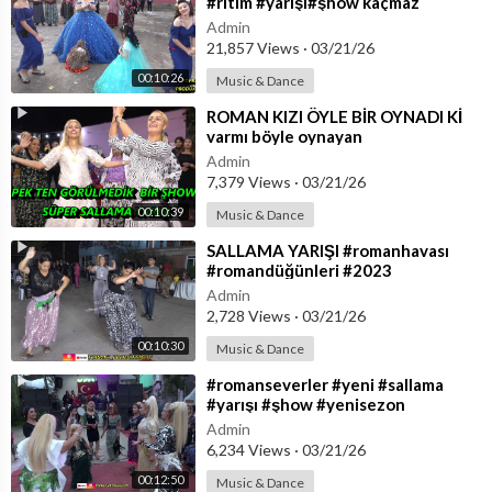
#ritim #yarışı#şhow kaçmaz
#romandüğünleri #2022
Admin
#toprakprodüksiyon
21,857 Views
·
03/21/26
00:10:26
Music & Dance
⁣ROMAN KIZI ÖYLE BİR OYNADI Kİ
varmı böyle oynayan
ÇAT#romanhavası
Admin
#romandüğünleri
7,379 Views
·
03/21/26
#toprakprodüksiyon
00:10:39
Music & Dance
⁣SALLAMA YARIŞI #romanhavası
#romandüğünleri #2023
#toprakprodüksiyon #dance
Admin
#dancevideo
2,728 Views
·
03/21/26
00:10:30
Music & Dance
⁣#romanseverler #yeni #sallama
#yarışı #şhow #yenisezon
#düğünleri #2021
Admin
#toprakprodüksiyon
6,234 Views
·
03/21/26
00:12:50
Music & Dance