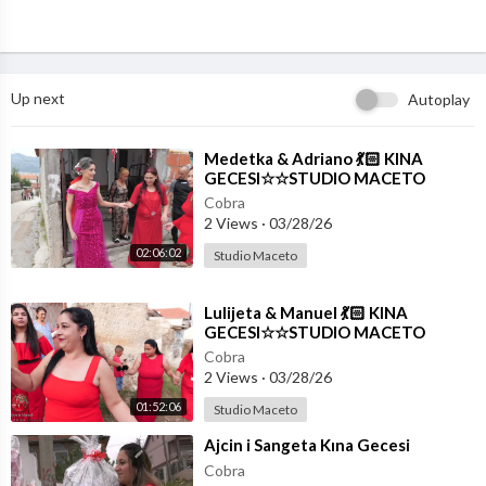
Up next
Autoplay
⁣Medetka & Adriano 💃🏻 KINA
GECESI☆☆STUDIO MACETO
4K☆☆
Cobra
2 Views
·
03/28/26
02:06:02
Studio Maceto
⁣Lulijeta & Manuel 💃🏻 KINA
GECESI☆☆STUDIO MACETO
4K☆☆
Cobra
2 Views
·
03/28/26
01:52:06
Studio Maceto
⁣Ajcin i Sangeta Kına Gecesi
Cobra