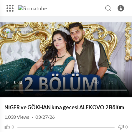
NİGER ve GÖKHAN kına gecesi ALEKOVO 2 Bölüm
1,038
Views
·
03/27/26
0
0