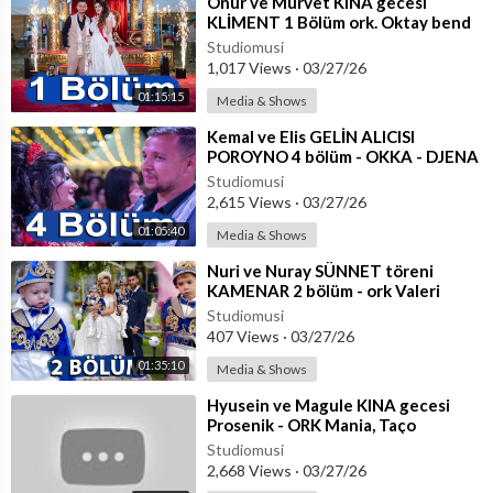
⁣Onur ve Mürvet KINA gecesi
KLİMENT 1 Bölüm ork. Oktay bend
+ Coşkun
Studiomusi
1,017 Views
·
03/27/26
01:15:15
Media & Shows
⁣Kemal ve Elis GELİN ALICISI
POROYNO 4 bölüm - OKKA - DJENA
- MALKATA - ICO TIGARA Oktay
Studiomusi
bend + kirpi
2,615 Views
·
03/27/26
01:05:40
Media & Shows
⁣Nuri ve Nuray SÜNNET töreni
KAMENAR 2 bölüm - ork Valeri
bend
Studiomusi
407 Views
·
03/27/26
01:35:10
Media & Shows
⁣Hyusein ve Magule KINA gecesi
Prosenik - ORK Mania, Taço
Mehmedov , Demir Rusnak
Studiomusi
2,668 Views
·
03/27/26