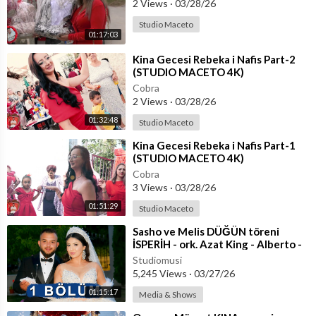
2 Views
·
03/28/26
Studio Maceto
01:17:03
⁣Kina Gecesi Rebeka i Nafis Part-2
(STUDIO MACETO 4K)
Cobra
2 Views
·
03/28/26
01:32:48
Studio Maceto
⁣Kina Gecesi Rebeka i Nafis Part-1
(STUDIO MACETO 4K)
Cobra
3 Views
·
03/28/26
01:51:29
Studio Maceto
⁣Sasho ve Melis DÜĞÜN töreni
İSPERİH - ork. Azat King - Alberto -
Niki - Saleas 1 bölüm
Studiomusi
5,245 Views
·
03/27/26
01:15:17
Media & Shows