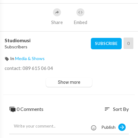
Share
Embed
Studiomusi
0
SUBSCRIBE
Subscribers
In
Media & Shows
contact: 089 615 06 04
Show more
0 Comments
Sort By
sort
Publish