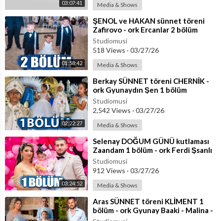
03:07:41
Media & Shows
⁣ŞENOL ve HAKAN sünnet töreni
Zafirovo - ork Ercanlar 2 bölüm
Studiomusi
518 Views
·
03/27/26
01:58:42
Media & Shows
⁣Berkay SÜNNET töreni CHERNİK -
ork Gyunaydın Şen 1 bölüm
Studiomusi
2,542 Views
·
03/27/26
02:22:27
Media & Shows
⁣Selenay DOĞUM GÜNÜ kutlaması
Zaandam 1 bölüm - ork Ferdi Şsanlı
Studiomusi
912 Views
·
03/27/26
03:24:52
Media & Shows
⁣Aras SÜNNET töreni KLİMENT 1
bölüm - ork Gyunay Baaki - Malina -
İco Tigara