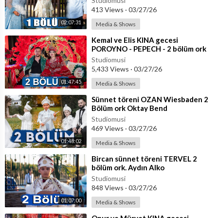
Studiomusi
413 Views
·
03/27/26
02:07:31
Media & Shows
⁣Kemal ve Elis KINA gecesi
POROYNO - PEPECH - 2 bölüm ork
Parlament , Sali Okka, Okka, Fiki,
Studiomusi
Emrah
5,433 Views
·
03/27/26
01:47:45
Media & Shows
⁣Sünnet töreni OZAN Wiesbaden 2
Bölüm ork Oktay Bend
Studiomusi
469 Views
·
03/27/26
01:48:02
Media & Shows
⁣Bircan sünnet töreni TERVEL 2
bölüm ork. Aydın Alko
Studiomusi
848 Views
·
03/27/26
01:07:00
Media & Shows
⁣Onur ve Mürvet KINA gecesi