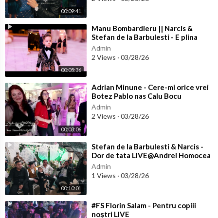
00:09:41
⁣Manu Bombardieru || Narcis &
Stefan de la Barbulesti - E plina
lumea de falsuri LIVE@ Botez Manu
Admin
2 Views
·
03/28/26
00:05:36
⁣Adrian Minune - Cere-mi orice vrei
Botez Pablo nas Calu Bocu
Admin
2 Views
·
03/28/26
00:03:06
⁣Stefan de la Barbulesti & Narcis -
Dor de tata LIVE@Andrei Homocea
Admin
1 Views
·
03/28/26
00:10:01
⁣#FS Florin Salam - Pentru copiii
noștri LIVE