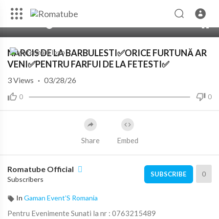
00:00
07:52
10
NARCIS DE LA BARBULESTI✅ORICE FURTUNĂ AR
VENI✅PENTRU FARFUI DE LA FETESTI✅
3
Views
·
03/28/26
0
0
Share
Embed
Romatube Official
0
SUBSCRIBE
Subscribers
In
Gaman Event’S Romania
Pentru Evenimente Sunati la nr : 0763215489