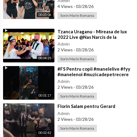
Admin
4 Views
·
03/28/26
00:05:06
Sorin Marin Romania
⁣Tzanca Uraganu - Mireasa de lux
2022 Live @Nas Narcis de la
Barbulesti la Nicu Ciobanu
Admin
2 Views
·
03/28/26
00:04:25
Sorin Marin Romania
⁣#FS Pentru copii #manelelive #fyy
#manelenoi #muzicadepetrecere
#hit #live #like
Admin
2 Views
·
03/28/26
00:01:17
Sorin Marin Romania
⁣Florin Salam pentru Gerard
Admin
2 Views
·
03/28/26
Sorin Marin Romania
00:02:42