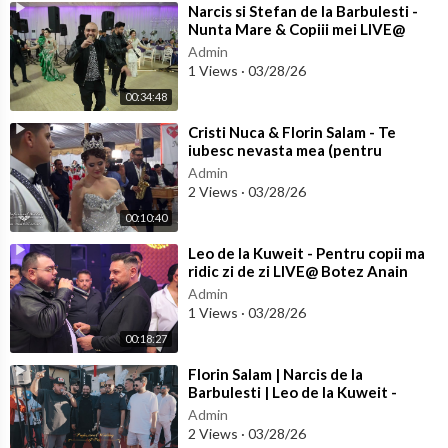
⁣Narcis si Stefan de la Barbulesti -
Nunta Mare & Copiii mei LIVE@
Homocea nunta Ionut & Ales
Admin
1 Views
·
03/28/26
00:34:48
⁣Cristi Nuca & Florin Salam - Te
iubesc nevasta mea (pentru
Roxana)
Admin
2 Views
·
03/28/26
00:10:40
⁣Leo de la Kuweit - Pentru copii ma
ridic zi de zi LIVE@ Botez Anain
Admin
1 Views
·
03/28/26
00:18:27
⁣Florin Salam | Narcis de la
Barbulesti | Leo de la Kuweit -
Frăție ca a noastră LIVE@David &
Admin
And
2 Views
·
03/28/26