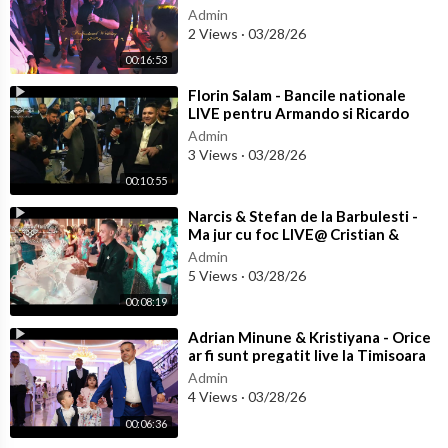
Admin
2 Views
·
03/28/26
00:16:53
⁣Florin Salam - Bancile nationale
LIVE pentru Armando si Ricardo
Chira
Admin
3 Views
·
03/28/26
00:10:55
⁣Narcis & Stefan de la Barbulesti -
Ma jur cu foc LIVE@ Cristian &
Larisa WEDDING
Admin
5 Views
·
03/28/26
00:08:19
⁣Adrian Minune & Kristiyana - Orice
ar fi sunt pregatit live la Timisoara
@botez EDUARD
Admin
4 Views
·
03/28/26
00:06:36