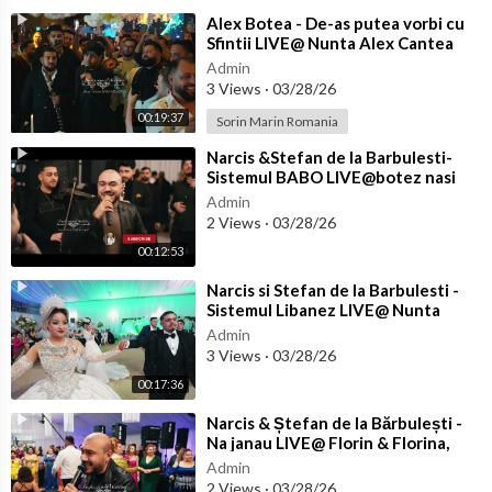
⁣Alex Botea - De-as putea vorbi cu
Sfintii LIVE@ Nunta Alex Cantea
pentru Florin Salam
Admin
3 Views
·
03/28/26
00:19:37
Sorin Marin Romania
⁣Narcis &Stefan de la Barbulesti-
Sistemul BABO LIVE@botez nasi
Florin Salam,Razvanica Mares si Vi
Admin
2 Views
·
03/28/26
00:12:53
⁣Narcis si Stefan de la Barbulesti -
Sistemul Libanez LIVE@ Nunta
Cristi & Crina
Admin
3 Views
·
03/28/26
00:17:36
⁣Narcis & Ștefan de la Bărbulești -
Na janau LIVE@ Florin & Florina,
nași Carmen & Ionuț
Admin
2 Views
·
03/28/26